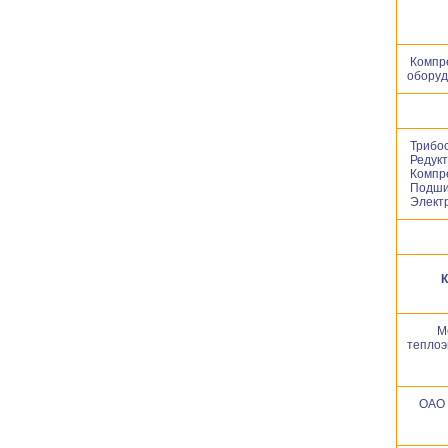
Компр
оборуд
Трибос
Редук
Компр
Подши
Электр
К
М
теплоэ
ОАО 