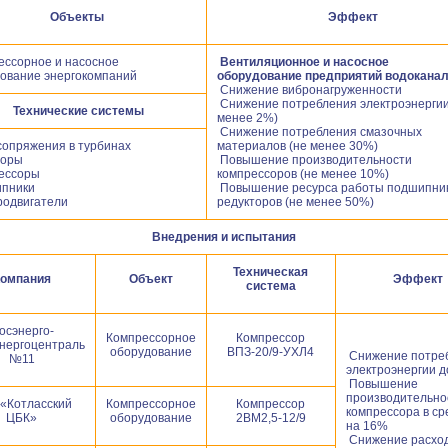
Объекты
Эффект
ессорное и насосное
Вентиляционное и насосное
ование энергокомпаний
оборудование предприятий водокана
Снижение вибронагруженности
Снижение потребления электроэнергии
Технические системы
менее 2%)
Снижение потребления смазочных
опряжения в турбинах
материалов (не менее 30%)
торы
Повышение производительности
ессоры
компрессоров (не менее 10%)
пники
Повышение ресурса работы подшипник
одвигатели
редукторов (не менее 50%)
Внедрения и испытания
Техническая
омпания
Объект
Эффект
система
осэнерго-
Компрессорное
Компрессор
нергоцентраль
оборудование
ВПЗ-20/9-УХЛ4
Снижение потре
№11
электроэнергии д
Повышение
производительно
«Котласский
Компрессорное
Компрессор
компрессора в с
ЦБК»
оборудование
2ВМ2,5-12/9
на 16%
Снижение расхо