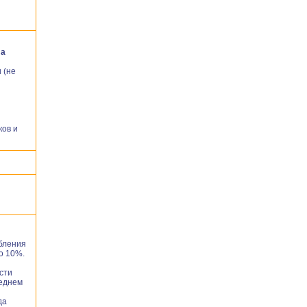
ла
 (не
ов и
бления
о 10%.
сти
реднем
да