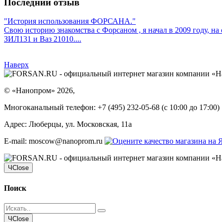
Последний отзыв
"История использования ФОРСАНА."
Свою историю знакомства с Форсаном , я начал в 2009 году, н
ЗИЛ131 и Ваз 21010....
Наверх
©
«Нанопром»
2026,
Многоканальный телефон:
+7 (495) 232-05-68
(c 10:00 до 17:00)
Адрес:
Люберцы, ул. Московская, 11а
E-mail: moscow@nanoprom.ru
Ч
Close
Поиск
Ч
Close