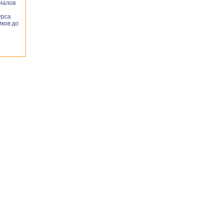
иалов
урса
ков до