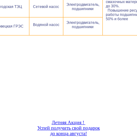
смазочных матер
Электродвигатель,
до 30%.
годская ТЭЦ
Сетевой насос
подшипники
Повышение рес
работы подшипни
50% и более
Электродвигатель,
Водяной насос
овецкая ГРЭС
подшипники
Летняя Акция !
Успей получить свой подарок
до конца августа!