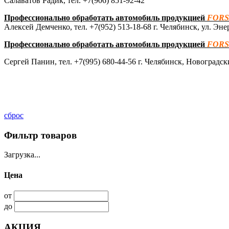
Салаватов Радик, тел.
+7(906) 851-92-42
Профессионально обработать автомобиль продукцией
FOR
Алексей Демченко, тел.
+7(952) 513-18-68
г. Челябинск, ул. Эне
Профессионально обработать автомобиль продукцией
FOR
Сергей Панин, тел.
+7(995) 680-44-56
г. Челябинск, Новоградск
сброс
Фильтр товаров
Загрузка...
Цена
от
до
АКЦИЯ