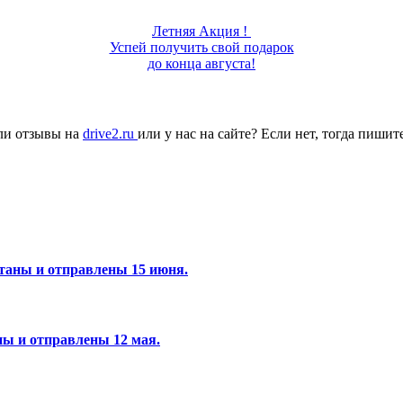
Летняя Акция !
Успей получить свой подарок
до конца августа!
ли отзывы на
drive2.ru
или у нас на сайте? Если нет, тогда пиши
отаны и отправлены 15 июня.
аны и отправлены 12 мая.