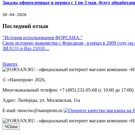
Заказы оформленные в период с 1 по 3 мая, будут обработа
30-04-2026
Последний отзыв
"История использования ФОРСАНА."
Свою историю знакомства с Форсаном , я начал в 2009 году, н
ЗИЛ131 и Ваз 21010....
Наверх
©
«Нанопром»
2026,
Многоканальный телефон:
+7 (495) 232-05-68
(c 10:00 до 17:00)
Адрес:
Люберцы, ул. Московская, 11а
E-mail: moscow@nanoprom.ru
Ч
Close