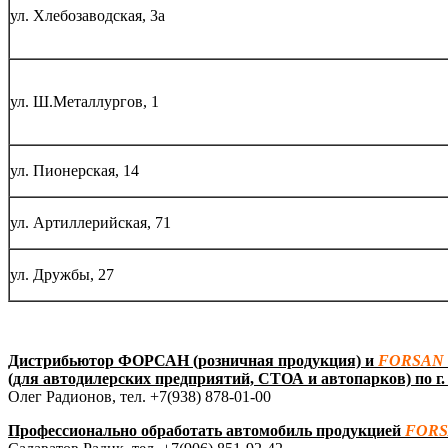
ул. Хлебозаводская, 3а
ул. Ш.Металлургов, 1
ул. Пионерская, 14
ул. Артиллерийская, 71
ул. Дружбы, 27
Дистрибьютор ФОРСАН (розничная продукция) и
FORSAN
(для автодилерских предприятий, СТОА и автопарков) по
г
Олег Радионов, тел. +7(938) 878-01-00
Профессионально обработать автомобиль продукцией
FOR