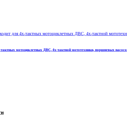
х-тактных мотоциклетных ДВС, 4х-тактной мототехники, поршневых насосо
ти